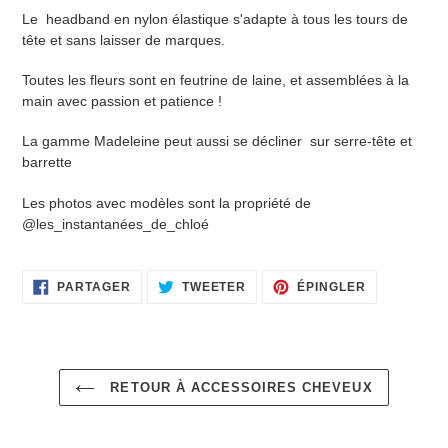
à
Le headband en nylon élastique s'adapte à tous les tours de
votre
tête et sans laisser de marques.
panier
Toutes les fleurs sont en feutrine de laine, et assemblées à la
main avec passion et patience !
La gamme Madeleine peut aussi se décliner sur serre-tête et
barrette
Les photos avec modèles sont la propriété de
@les_instantanées_de_chloé
PARTAGER
TWEETER
ÉPINGLER
PARTAGER
TWEETER
ÉPINGLER
SUR
SUR
SUR
FACEBOOK
TWITTER
PINTEREST
RETOUR À ACCESSOIRES CHEVEUX